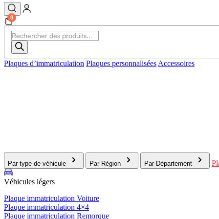
0
Recherche
de
produits
Plaques d’immatriculation
Plaques personnalisées
Accessoires
Pl
Par type de véhicule
Par Région
Par Département
Véhicules légers
Plaque immatriculation Voiture
Plaque immatriculation 4×4
Plaque immatriculation Remorque