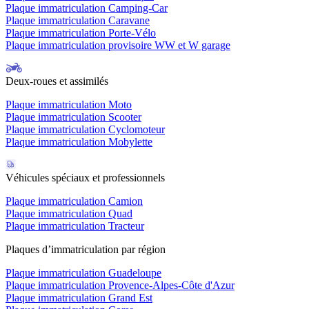
Plaque immatriculation Camping-Car
Plaque immatriculation Caravane
Plaque immatriculation Porte-Vélo
Plaque immatriculation provisoire WW et W garage
Deux-roues et assimilés
Plaque immatriculation Moto
Plaque immatriculation Scooter
Plaque immatriculation Cyclomoteur
Plaque immatriculation Mobylette
Véhicules spéciaux et professionnels
Plaque immatriculation Camion
Plaque immatriculation Quad
Plaque immatriculation Tracteur
Plaques d’immatriculation par région
Plaque immatriculation Guadeloupe
Plaque immatriculation Provence-Alpes-Côte d'Azur
Plaque immatriculation Grand Est