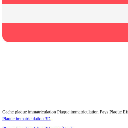
Cache plaque immatriculation
Plaque immatriculation Pays
Plaque Ef
Plaque immatriculation 3D