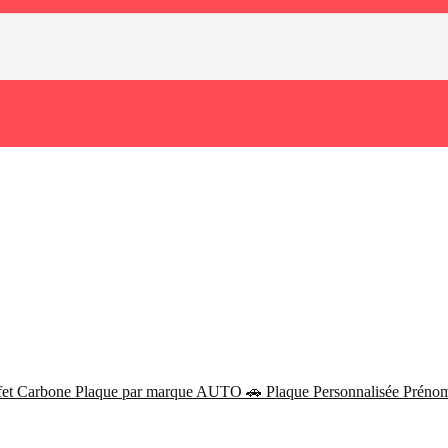
fet Carbone
Plaque par marque AUTO 🚗
Plaque Personnalisée Prén