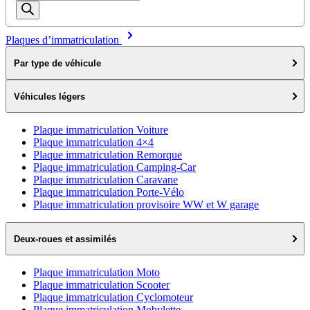
de
produits
Plaques d’immatriculation
Par type de véhicule
Véhicules légers
Plaque immatriculation Voiture
Plaque immatriculation 4×4
Plaque immatriculation Remorque
Plaque immatriculation Camping-Car
Plaque immatriculation Caravane
Plaque immatriculation Porte-Vélo
Plaque immatriculation provisoire WW et W garage
Deux-roues et assimilés
Plaque immatriculation Moto
Plaque immatriculation Scooter
Plaque immatriculation Cyclomoteur
Plaque immatriculation Mobylette