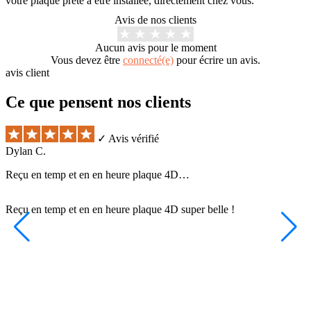
votre plaque prête à être installée, directement chez vous.
Avis de nos clients
Aucun avis pour le moment
Vous devez être
connecté(e)
pour écrire un avis.
avis client
Ce que pensent nos clients
✓ Avis vérifié
Dylan C.
X
Reçu en temp et en en heure plaque 4D…
P
Reçu en temp et en en heure plaque 4D super belle !
P
B