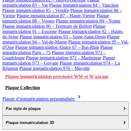
immatriculation 83 – Var
Plaque immatriculation 84 – Vaucluse
Plaque immatriculation 85 – Vendée
Plaque immatriculation 86 –
Vienne
Plaque immatriculation 87 – Haute-Vienne
Plaque
immatriculation 88 – Vosges
Plaque immatriculation 89 – Yonne
Plaque immatriculation 90 – Territoire de Belfort
Plaque
immatriculation 91 – Essonne
Plaque immatriculation 92 – Hauts-
de-Seine
Plaque immatriculation 93 – Seine-Saint-Denis
Plaque
immatriculation 94 – Val-de-Marne
Plaque immatriculation 95 – Val-
d'Oise
Plaque immatriculation Alsace 67 – Bas-Rhin
Plaque
immatriculation Paris – 75
Plaque immatriculation 971 –
Guadeloupe
Plaque immatriculation 972 – Martinique
Plaque
immatriculation 973 – Guyane
Plaque immatriculation 974 – La
Réunion
Plaque immatriculation 976 – Mayotte
Plaque immatriculation provisoire WW et W garage
Plaque Collection
Plaque d’immatriculation personnalisée
Par style de plaque
Plaque immatriculation 3D