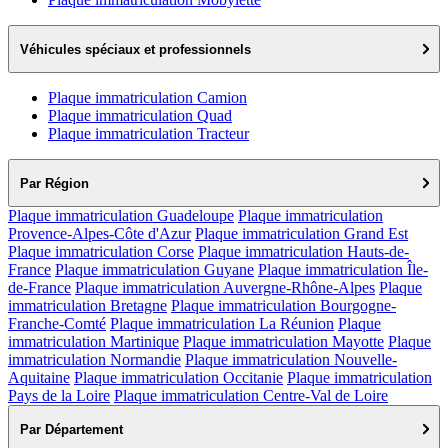
Véhicules spéciaux et professionnels
Plaque immatriculation Camion
Plaque immatriculation Quad
Plaque immatriculation Tracteur
Par Région
Plaque immatriculation Guadeloupe
Plaque immatriculation
Provence-Alpes-Côte d'Azur
Plaque immatriculation Grand Est
Plaque immatriculation Corse
Plaque immatriculation Hauts-de-
France
Plaque immatriculation Guyane
Plaque immatriculation Île-
de-France
Plaque immatriculation Auvergne-Rhône-Alpes
Plaque
immatriculation Bretagne
Plaque immatriculation Bourgogne-
Franche-Comté
Plaque immatriculation La Réunion
Plaque
immatriculation Martinique
Plaque immatriculation Mayotte
Plaque
immatriculation Normandie
Plaque immatriculation Nouvelle-
Aquitaine
Plaque immatriculation Occitanie
Plaque immatriculation
Pays de la Loire
Plaque immatriculation Centre-Val de Loire
Par Département