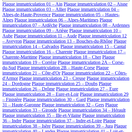
Plaque immatriculation 01 – Ain
Plaque immatriculation 02 – Aisne
Plaque immatriculation 03 – Allier
Plaque immatriculation 04 –
Alpes-de-Haute-Provence
Plaque immatriculation 05 – Hautes-
Alpes
Plaque immatriculation 06 – Alpes-Maritimes
Plaque
immatriculation 07 – Ardèche
Plaque immatriculation 08 – Ardennes
Plaque immatriculation 09 – Ariège
Plaque immatriculation 10 –
Aube
Plaque immatriculation 11 – Aude
Plaque immatriculation 12
– Aveyron
Plaque immatriculation 13 – Bouches-du-Rhône
Plaque
immatriculation 14 – Calvados
Plaque immatriculation 15 – Cantal
Plaque immatriculation 16 – Charente
Plaque immatriculation 17 –
Charente-Maritime
Plaque immatriculation 18 – Cher
Plaque
immatriculation 19 – Corrèze
Plaque immatriculation 2A – Corse-
du-Sud
Plaque immatriculation 2B – Haute-Corse
Plaque
immatriculation 21 – Côte-d'Or
Plaque immatriculation 22 – Côtes-
d'Armor
Plaque immatriculation 23 – Creuse
Plaque immatriculation
24 – Dordogne
Plaque immatriculation 25 – Doubs
Plaque
immatriculation 26 – Drôme
Plaque immatriculation 27 – Eure
Plaque immatriculation 28 – Eure-et-Loir
Plaque immatriculation 29
– Finistère
Plaque immatriculation 30 – Gard
Plaque immatriculation
31 – Haute-Garonne
Plaque immatriculation 32 – Gers
Plaque
immatriculation 33 – Gironde
Plaque immatriculation 34 – Hérault
Plaque immatriculation 35 – Ille-et-Vilaine
Plaque immatriculation
36 – Indre
Plaque immatriculation 37 – Indre-et-Loire
Plaque
immatriculation 38 – Isère
Plaque immatriculation 39 – Jura
Plaque
immatriculation 40 – Landes
Plaque immatriculation 41 – Loir-et-