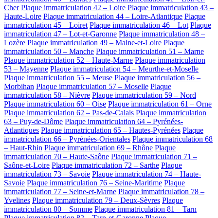
Cher
Plaque immatriculation 42 – Loire
Plaque immatriculation 43 –
Haute-Loire
Plaque immatriculation 44 – Loire-Atlantique
Plaque
immatriculation 45 – Loiret
Plaque immatriculation 46 – Lot
Plaque
immatriculation 47 – Lot-et-Garonne
Plaque immatriculation 48 –
Lozère
Plaque immatriculation 49 – Maine-et-Loire
Plaque
immatriculation 50 – Manche
Plaque immatriculation 51 – Marne
Plaque immatriculation 52 – Haute-Marne
Plaque immatriculation
53 – Mayenne
Plaque immatriculation 54 – Meurthe-et-Moselle
Plaque immatriculation 55 – Meuse
Plaque immatriculation 56 –
Morbihan
Plaque immatriculation 57 – Moselle
Plaque
immatriculation 58 – Nièvre
Plaque immatriculation 59 – Nord
Plaque immatriculation 60 – Oise
Plaque immatriculation 61 – Orne
Plaque immatriculation 62 – Pas-de-Calais
Plaque immatriculation
63 – Puy-de-Dôme
Plaque immatriculation 64 – Pyrénées-
Atlantiques
Plaque immatriculation 65 – Hautes-Pyrénées
Plaque
immatriculation 66 – Pyrénées-Orientales
Plaque immatriculation 68
– Haut-Rhin
Plaque immatriculation 69 – Rhône
Plaque
immatriculation 70 – Haute-Saône
Plaque immatriculation 71 –
Saône-et-Loire
Plaque immatriculation 72 – Sarthe
Plaque
immatriculation 73 – Savoie
Plaque immatriculation 74 – Haute-
Savoie
Plaque immatriculation 76 – Seine-Maritime
Plaque
immatriculation 77 – Seine-et-Marne
Plaque immatriculation 78 –
Yvelines
Plaque immatriculation 79 – Deux-Sèvres
Plaque
immatriculation 80 – Somme
Plaque immatriculation 81 – Tarn
Plaque immatriculation 82 – Tarn-et-Garonne
Plaque