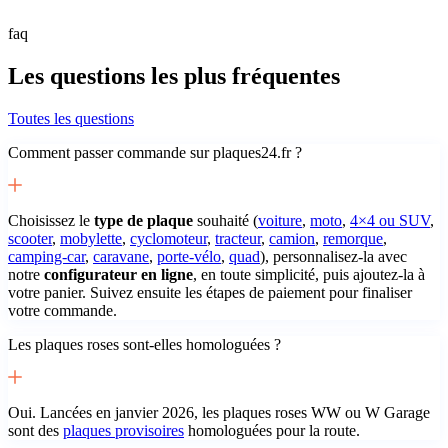
faq
Les questions les plus fréquentes
Toutes les questions
Comment passer commande sur plaques24.fr ?
Choisissez le
type de plaque
souhaité (
voiture
,
moto
,
4×4 ou SUV
,
scooter
,
mobylette
,
cyclomoteur
,
tracteur
,
camion
,
remorque
,
camping-car
,
caravane
,
porte-vélo
,
quad
), personnalisez-la avec
notre
configurateur en ligne
, en toute simplicité, puis ajoutez-la à
votre panier. Suivez ensuite les étapes de paiement pour finaliser
votre commande.
Les plaques roses sont-elles homologuées ?
Oui. Lancées en janvier 2026, les plaques roses WW ou W Garage
sont des
plaques provisoires
homologuées pour la route.