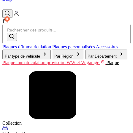
0
Recherche
de
produits
Plaques d’immatriculation
Plaques personnalisées
Accessoires
Par type de véhicule
Par Région
Par Département
Plaque immatriculation provisoire WW et W garage
Plaque
Collection