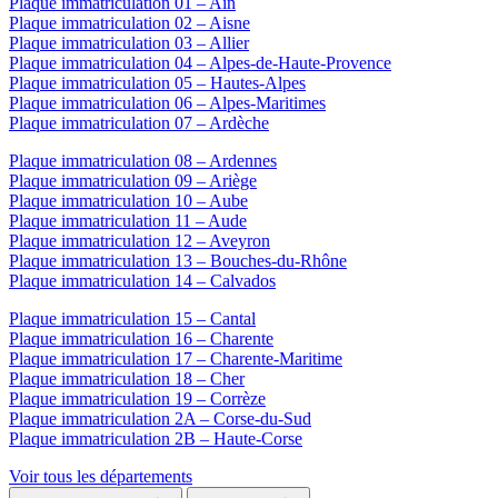
Plaque immatriculation 01 – Ain
Plaque immatriculation 02 – Aisne
Plaque immatriculation 03 – Allier
Plaque immatriculation 04 – Alpes-de-Haute-Provence
Plaque immatriculation 05 – Hautes-Alpes
Plaque immatriculation 06 – Alpes-Maritimes
Plaque immatriculation 07 – Ardèche
Plaque immatriculation 08 – Ardennes
Plaque immatriculation 09 – Ariège
Plaque immatriculation 10 – Aube
Plaque immatriculation 11 – Aude
Plaque immatriculation 12 – Aveyron
Plaque immatriculation 13 – Bouches-du-Rhône
Plaque immatriculation 14 – Calvados
Plaque immatriculation 15 – Cantal
Plaque immatriculation 16 – Charente
Plaque immatriculation 17 – Charente-Maritime
Plaque immatriculation 18 – Cher
Plaque immatriculation 19 – Corrèze
Plaque immatriculation 2A – Corse-du-Sud
Plaque immatriculation 2B – Haute-Corse
Voir tous les départements