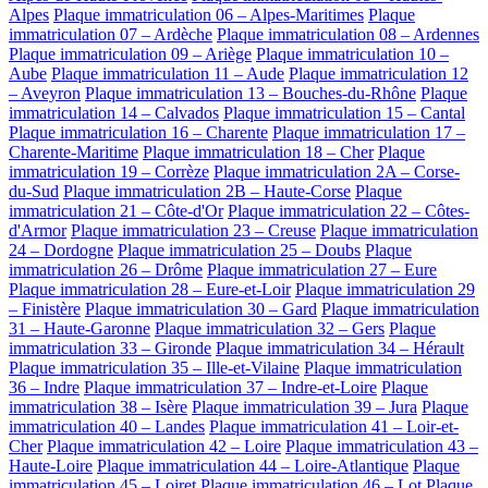
Alpes
Plaque immatriculation 06 – Alpes-Maritimes
Plaque
immatriculation 07 – Ardèche
Plaque immatriculation 08 – Ardennes
Plaque immatriculation 09 – Ariège
Plaque immatriculation 10 –
Aube
Plaque immatriculation 11 – Aude
Plaque immatriculation 12
– Aveyron
Plaque immatriculation 13 – Bouches-du-Rhône
Plaque
immatriculation 14 – Calvados
Plaque immatriculation 15 – Cantal
Plaque immatriculation 16 – Charente
Plaque immatriculation 17 –
Charente-Maritime
Plaque immatriculation 18 – Cher
Plaque
immatriculation 19 – Corrèze
Plaque immatriculation 2A – Corse-
du-Sud
Plaque immatriculation 2B – Haute-Corse
Plaque
immatriculation 21 – Côte-d'Or
Plaque immatriculation 22 – Côtes-
d'Armor
Plaque immatriculation 23 – Creuse
Plaque immatriculation
24 – Dordogne
Plaque immatriculation 25 – Doubs
Plaque
immatriculation 26 – Drôme
Plaque immatriculation 27 – Eure
Plaque immatriculation 28 – Eure-et-Loir
Plaque immatriculation 29
– Finistère
Plaque immatriculation 30 – Gard
Plaque immatriculation
31 – Haute-Garonne
Plaque immatriculation 32 – Gers
Plaque
immatriculation 33 – Gironde
Plaque immatriculation 34 – Hérault
Plaque immatriculation 35 – Ille-et-Vilaine
Plaque immatriculation
36 – Indre
Plaque immatriculation 37 – Indre-et-Loire
Plaque
immatriculation 38 – Isère
Plaque immatriculation 39 – Jura
Plaque
immatriculation 40 – Landes
Plaque immatriculation 41 – Loir-et-
Cher
Plaque immatriculation 42 – Loire
Plaque immatriculation 43 –
Haute-Loire
Plaque immatriculation 44 – Loire-Atlantique
Plaque
immatriculation 45 – Loiret
Plaque immatriculation 46 – Lot
Plaque