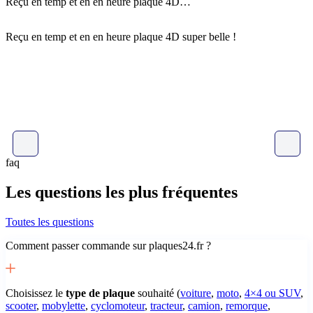
Reçu en temp et en en heure plaque 4D…
P
Reçu en temp et en en heure plaque 4D super belle !
P
B
faq
Les questions les plus fréquentes
Toutes les questions
Comment passer commande sur plaques24.fr ?
Choisissez le
type de plaque
souhaité (
voiture
,
moto
,
4×4 ou SUV
,
scooter
,
mobylette
,
cyclomoteur
,
tracteur
,
camion
,
remorque
,