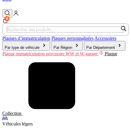
0
Recherche
de
produits
Plaques d’immatriculation
Plaques personnalisées
Accessoires
Par type de véhicule
Par Région
Par Département
Plaque immatriculation provisoire WW et W garage
Plaque
Collection
Véhicules légers