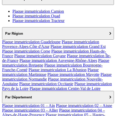
Plaque immatriculation Camion
Plaque immatriculation Quad
Plaque immatriculation Tracteur
Par Région
Plaque immatriculation Guadeloupe
Plaque immatriculation
Provence-Alpes-Côte d'Azur
Plaque immatriculation Grand Est
Plaque immatriculation Corse
Plaque immatriculation Hauts-de-
France
Plaque immatriculation Guyane
Plaque immatriculation Île-
de-France
Plaque immatriculation Auvergne-Rhône-Alpes
Plaque
immatriculation Bretagne
Plaque immatriculation Bourgogne-
Franche-Comté
Plaque immatriculation La Réunion
Plaque
immatriculation Martinique
Plaque immatriculation Mayotte
Plaque
immatriculation Normandie
Plaque immatriculation Nouvelle-
Aquitaine
Plaque immatriculation Occitanie
Plaque immatriculation
Pays de la Loire
Plaque immatriculation Centre-Val de Loire
Par Département
Plaque immatriculation 01 – Ain
Plaque immatriculation 02 – Aisne
Plaque immatriculation 03 – Allier
Plaque immatriculation 04 –
Alpes-de-Haute-Provence
Plaque immatriculation 05 – Hautes-