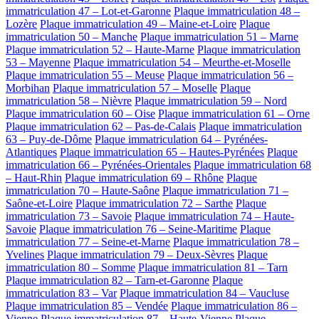
immatriculation 47 – Lot-et-Garonne
Plaque immatriculation 48 –
Lozère
Plaque immatriculation 49 – Maine-et-Loire
Plaque
immatriculation 50 – Manche
Plaque immatriculation 51 – Marne
Plaque immatriculation 52 – Haute-Marne
Plaque immatriculation
53 – Mayenne
Plaque immatriculation 54 – Meurthe-et-Moselle
Plaque immatriculation 55 – Meuse
Plaque immatriculation 56 –
Morbihan
Plaque immatriculation 57 – Moselle
Plaque
immatriculation 58 – Nièvre
Plaque immatriculation 59 – Nord
Plaque immatriculation 60 – Oise
Plaque immatriculation 61 – Orne
Plaque immatriculation 62 – Pas-de-Calais
Plaque immatriculation
63 – Puy-de-Dôme
Plaque immatriculation 64 – Pyrénées-
Atlantiques
Plaque immatriculation 65 – Hautes-Pyrénées
Plaque
immatriculation 66 – Pyrénées-Orientales
Plaque immatriculation 68
– Haut-Rhin
Plaque immatriculation 69 – Rhône
Plaque
immatriculation 70 – Haute-Saône
Plaque immatriculation 71 –
Saône-et-Loire
Plaque immatriculation 72 – Sarthe
Plaque
immatriculation 73 – Savoie
Plaque immatriculation 74 – Haute-
Savoie
Plaque immatriculation 76 – Seine-Maritime
Plaque
immatriculation 77 – Seine-et-Marne
Plaque immatriculation 78 –
Yvelines
Plaque immatriculation 79 – Deux-Sèvres
Plaque
immatriculation 80 – Somme
Plaque immatriculation 81 – Tarn
Plaque immatriculation 82 – Tarn-et-Garonne
Plaque
immatriculation 83 – Var
Plaque immatriculation 84 – Vaucluse
Plaque immatriculation 85 – Vendée
Plaque immatriculation 86 –
Vienne
Plaque immatriculation 87 – Haute-Vienne
Plaque