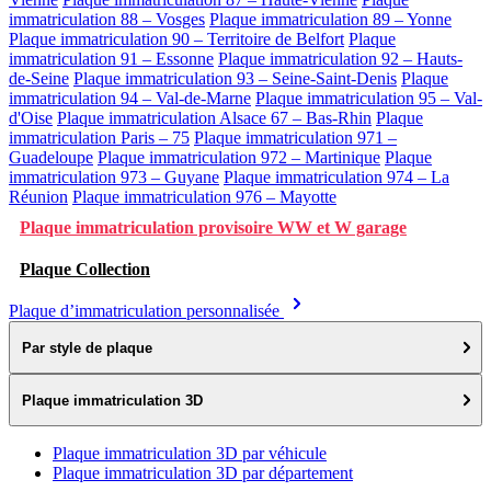
immatriculation 88 – Vosges
Plaque immatriculation 89 – Yonne
Plaque immatriculation 90 – Territoire de Belfort
Plaque
immatriculation 91 – Essonne
Plaque immatriculation 92 – Hauts-
de-Seine
Plaque immatriculation 93 – Seine-Saint-Denis
Plaque
immatriculation 94 – Val-de-Marne
Plaque immatriculation 95 – Val-
d'Oise
Plaque immatriculation Alsace 67 – Bas-Rhin
Plaque
immatriculation Paris – 75
Plaque immatriculation 971 –
Guadeloupe
Plaque immatriculation 972 – Martinique
Plaque
immatriculation 973 – Guyane
Plaque immatriculation 974 – La
Réunion
Plaque immatriculation 976 – Mayotte
Plaque immatriculation provisoire WW et W garage
Plaque Collection
Plaque d’immatriculation personnalisée
Par style de plaque
Plaque immatriculation 3D
Plaque immatriculation 3D par véhicule
Plaque immatriculation 3D par département