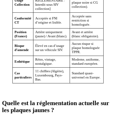
Usage
RÉGLEMENTAIRE :
plaque noire si CG
Collection
Interdit sous SIV
collection).
collection]
Acceptée sans
Conformité
Acceptée si FNI
restriction si
CT
d’origine et lisible.
homologuée.
Position
Arrière uniquement
Avant et arrière
(France)
(jaune) / Avant (blanc).
(blanc obligatoire).
Aucun risque si
Risque
Élevé en cas d’usage
plaque homologuée
d’amende
sur un véhicule SIV.
TPPR.
Rétro, vintage,
Moderne, uniforme,
Esthétique
nostalgique.
standard européen.
11 chiffres (Algérie),
Cas
Standard quasi-
Luxembourg, Pays-
particuliers
universel en Europe.
Bas.
Quelle est la réglementation actuelle sur
les plaques jaunes ?