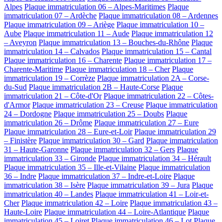
Alpes
Plaque immatriculation 06 – Alpes-Maritimes
Plaque
immatriculation 07 – Ardèche
Plaque immatriculation 08 – Ardennes
Plaque immatriculation 09 – Ariège
Plaque immatriculation 10 –
Aube
Plaque immatriculation 11 – Aude
Plaque immatriculation 12
– Aveyron
Plaque immatriculation 13 – Bouches-du-Rhône
Plaque
immatriculation 14 – Calvados
Plaque immatriculation 15 – Cantal
Plaque immatriculation 16 – Charente
Plaque immatriculation 17 –
Charente-Maritime
Plaque immatriculation 18 – Cher
Plaque
immatriculation 19 – Corrèze
Plaque immatriculation 2A – Corse-
du-Sud
Plaque immatriculation 2B – Haute-Corse
Plaque
immatriculation 21 – Côte-d'Or
Plaque immatriculation 22 – Côtes-
d'Armor
Plaque immatriculation 23 – Creuse
Plaque immatriculation
24 – Dordogne
Plaque immatriculation 25 – Doubs
Plaque
immatriculation 26 – Drôme
Plaque immatriculation 27 – Eure
Plaque immatriculation 28 – Eure-et-Loir
Plaque immatriculation 29
– Finistère
Plaque immatriculation 30 – Gard
Plaque immatriculation
31 – Haute-Garonne
Plaque immatriculation 32 – Gers
Plaque
immatriculation 33 – Gironde
Plaque immatriculation 34 – Hérault
Plaque immatriculation 35 – Ille-et-Vilaine
Plaque immatriculation
36 – Indre
Plaque immatriculation 37 – Indre-et-Loire
Plaque
immatriculation 38 – Isère
Plaque immatriculation 39 – Jura
Plaque
immatriculation 40 – Landes
Plaque immatriculation 41 – Loir-et-
Cher
Plaque immatriculation 42 – Loire
Plaque immatriculation 43 –
Haute-Loire
Plaque immatriculation 44 – Loire-Atlantique
Plaque
immatriculation 45 – Loiret
Plaque immatriculation 46 – Lot
Plaque