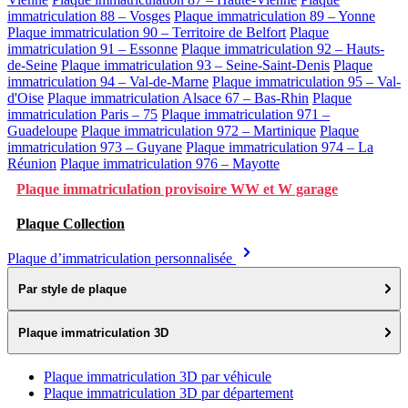
immatriculation 88 – Vosges
Plaque immatriculation 89 – Yonne
Plaque immatriculation 90 – Territoire de Belfort
Plaque
immatriculation 91 – Essonne
Plaque immatriculation 92 – Hauts-
de-Seine
Plaque immatriculation 93 – Seine-Saint-Denis
Plaque
immatriculation 94 – Val-de-Marne
Plaque immatriculation 95 – Val-
d'Oise
Plaque immatriculation Alsace 67 – Bas-Rhin
Plaque
immatriculation Paris – 75
Plaque immatriculation 971 –
Guadeloupe
Plaque immatriculation 972 – Martinique
Plaque
immatriculation 973 – Guyane
Plaque immatriculation 974 – La
Réunion
Plaque immatriculation 976 – Mayotte
Plaque immatriculation provisoire WW et W garage
Plaque Collection
Plaque d’immatriculation personnalisée
Par style de plaque
Plaque immatriculation 3D
Plaque immatriculation 3D par véhicule
Plaque immatriculation 3D par département