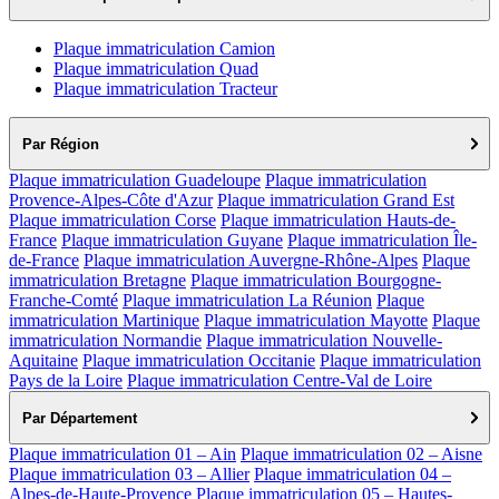
Plaque immatriculation Camion
Plaque immatriculation Quad
Plaque immatriculation Tracteur
Par Région
Plaque immatriculation Guadeloupe
Plaque immatriculation
Provence-Alpes-Côte d'Azur
Plaque immatriculation Grand Est
Plaque immatriculation Corse
Plaque immatriculation Hauts-de-
France
Plaque immatriculation Guyane
Plaque immatriculation Île-
de-France
Plaque immatriculation Auvergne-Rhône-Alpes
Plaque
immatriculation Bretagne
Plaque immatriculation Bourgogne-
Franche-Comté
Plaque immatriculation La Réunion
Plaque
immatriculation Martinique
Plaque immatriculation Mayotte
Plaque
immatriculation Normandie
Plaque immatriculation Nouvelle-
Aquitaine
Plaque immatriculation Occitanie
Plaque immatriculation
Pays de la Loire
Plaque immatriculation Centre-Val de Loire
Par Département
Plaque immatriculation 01 – Ain
Plaque immatriculation 02 – Aisne
Plaque immatriculation 03 – Allier
Plaque immatriculation 04 –
Alpes-de-Haute-Provence
Plaque immatriculation 05 – Hautes-