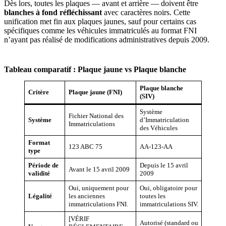
Dès lors, toutes les plaques — avant et arrière — doivent être
blanches à fond réfléchissant
avec caractères noirs. Cette
unification met fin aux plaques jaunes, sauf pour certains cas
spécifiques comme les véhicules immatriculés au format FNI
n’ayant pas réalisé de modifications administratives depuis 2009.
Tableau comparatif : Plaque jaune vs Plaque blanche
Plaque blanche
Critère
Plaque jaune (FNI)
(SIV)
Système
Fichier National des
Système
d’Immatriculation
Immatriculations
des Véhicules
Format
123 ABC 75
AA-123-AA
type
Période de
Depuis le 15 avril
Avant le 15 avril 2009
validité
2009
Oui, uniquement pour
Oui, obligatoire pour
Légalité
les anciennes
toutes les
immatriculations FNI.
immatriculations SIV.
[VÉRIF
Autorisé (standard ou