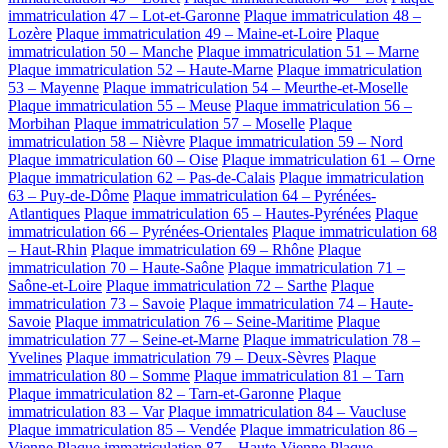
immatriculation 47 – Lot-et-Garonne
Plaque immatriculation 48 –
Lozère
Plaque immatriculation 49 – Maine-et-Loire
Plaque
immatriculation 50 – Manche
Plaque immatriculation 51 – Marne
Plaque immatriculation 52 – Haute-Marne
Plaque immatriculation
53 – Mayenne
Plaque immatriculation 54 – Meurthe-et-Moselle
Plaque immatriculation 55 – Meuse
Plaque immatriculation 56 –
Morbihan
Plaque immatriculation 57 – Moselle
Plaque
immatriculation 58 – Nièvre
Plaque immatriculation 59 – Nord
Plaque immatriculation 60 – Oise
Plaque immatriculation 61 – Orne
Plaque immatriculation 62 – Pas-de-Calais
Plaque immatriculation
63 – Puy-de-Dôme
Plaque immatriculation 64 – Pyrénées-
Atlantiques
Plaque immatriculation 65 – Hautes-Pyrénées
Plaque
immatriculation 66 – Pyrénées-Orientales
Plaque immatriculation 68
– Haut-Rhin
Plaque immatriculation 69 – Rhône
Plaque
immatriculation 70 – Haute-Saône
Plaque immatriculation 71 –
Saône-et-Loire
Plaque immatriculation 72 – Sarthe
Plaque
immatriculation 73 – Savoie
Plaque immatriculation 74 – Haute-
Savoie
Plaque immatriculation 76 – Seine-Maritime
Plaque
immatriculation 77 – Seine-et-Marne
Plaque immatriculation 78 –
Yvelines
Plaque immatriculation 79 – Deux-Sèvres
Plaque
immatriculation 80 – Somme
Plaque immatriculation 81 – Tarn
Plaque immatriculation 82 – Tarn-et-Garonne
Plaque
immatriculation 83 – Var
Plaque immatriculation 84 – Vaucluse
Plaque immatriculation 85 – Vendée
Plaque immatriculation 86 –
Vienne
Plaque immatriculation 87 – Haute-Vienne
Plaque