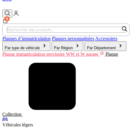
0
Recherche
de
produits
Plaques d’immatriculation
Plaques personnalisées
Accessoires
Par type de véhicule
Par Région
Par Département
Plaque immatriculation provisoire WW et W garage
Plaque
Collection
Véhicules légers